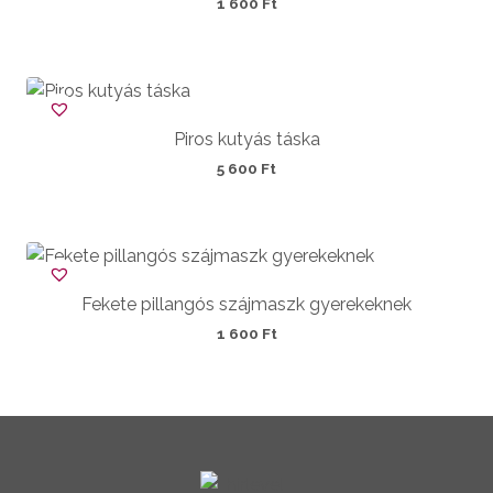
1 600
Ft
Piros kutyás táska
5 600
Ft
Fekete pillangós szájmaszk gyerekeknek
1 600
Ft