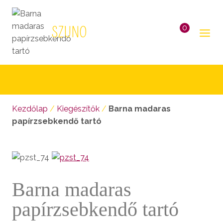
Skip
to
0
SZUNO
content
Kosár
megnyitása
Kezdőlap
/
Kiegészítők
/
Barna madaras
papírzsebkendő tartó
Barna madaras
papírzsebkendő tartó