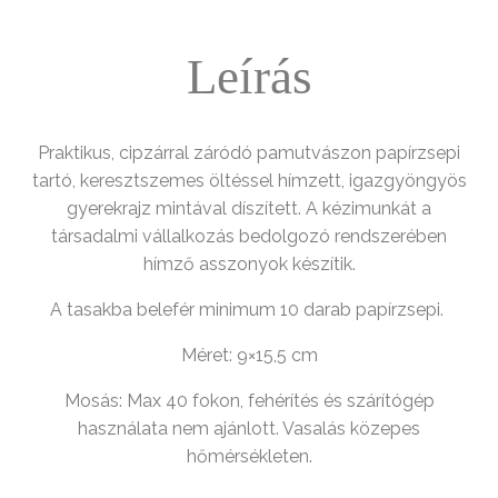
Leírás
Praktikus, cipzárral záródó pamutvászon papírzsepi
tartó, keresztszemes öltéssel hímzett, igazgyöngyös
gyerekrajz mintával díszített. A kézimunkát a
társadalmi vállalkozás bedolgozó rendszerében
hímző asszonyok készítik.
A tasakba belefér minimum 10 darab papírzsepi.
Méret: 9×15,5 cm
Mosás: Max 40 fokon, fehérítés és szárítógép
használata nem ajánlott. Vasalás közepes
hőmérsékleten.